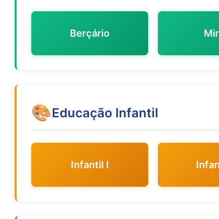
Berçário
Min
🎨
Educação Infantil
Infantil I
Infant