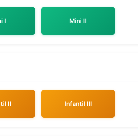
i I
Mini II
il II
Infantil III