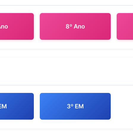
Ano
8º Ano
 EM
3º EM