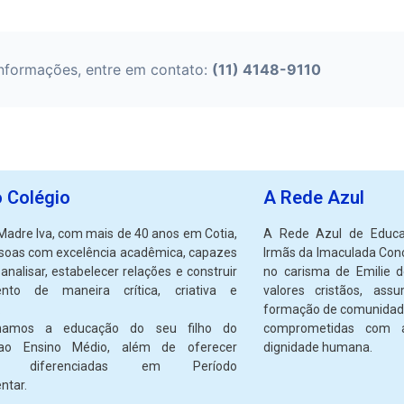
informações, entre em contato:
(11) 4148-9110
o Colégio
A Rede Azul
Madre Iva, com mais de 40 anos em Cotia,
A Rede Azul de Educa
soas com excelência acadêmica, capazes
Irmãs da Imaculada Conc
, analisar, estabelecer relações e construir
no carisma de Emilie d
ento de maneira crítica, criativa e
valores cristãos, a
.
formação de comunidade
amos a educação do seu filho do
comprometidas com 
 ao Ensino Médio, além de oferecer
dignidade humana.
des diferenciadas em Período
tar.