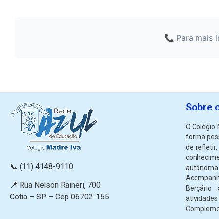
📞 Para mais 
Sobre 
O Colégio 
forma pes
de refletir
conhecim
📞
(11) 4148-9110
autônoma
Acompanh
📍 Rua Nelson Raineri, 700
Berçário
Cotia – SP – Cep 06702-155
ativida
Complemen