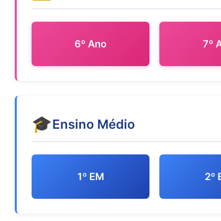
6º Ano
7º 
🎓
Ensino Médio
1º EM
2º