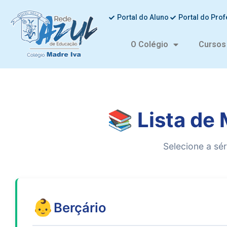
Portal do Aluno
Portal do Pro
O Colégio
Cursos
📚 Lista de
Selecione a séri
👶
Berçário